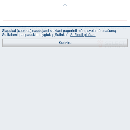
© "AS Akvedukts" 2026. Dalinai ar pilnai naudojant duomenis iš šios svetainės
Slapukai (cookies) naudojami siekiant pagerinti mūsų svetainės našumą.
būtina naudoti nuorodą Į "AS Akvedukts"!
Sutikdami, paspauskite mygtuką „Sutinku“.
Sužinoti plačiau
Sutinku