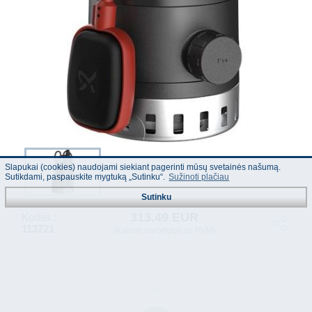
Slapukai (cookies) naudojami siekiant pagerinti mūsų svetainės našumą.
Sutikdami, paspauskite mygtuką „Sutinku“.
Sužinoti plačiau
Sutinku
313.49 EUR
Kodas :
113721
(Kainos nurodytos su PVM)