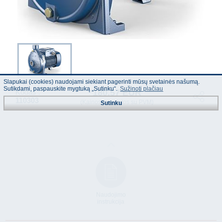
Slapukai (cookies) naudojami siekiant pagerinti mūsų svetainės našumą.
Sutikdami, paspauskite mygtuką „Sutinku“.
Sužinoti plačiau
180.57 EUR
Kodas :
110303
(Kainos nurodytos su PVM)
Sutinku
Naudojimo
instrukcija