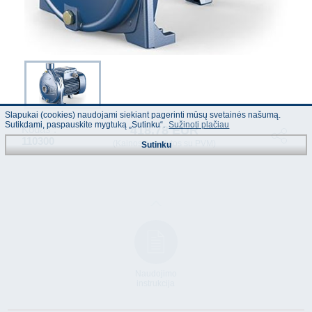
Slapukai (cookies) naudojami siekiant pagerinti mūsų svetainės našumą.
Sutikdami, paspauskite mygtuką „Sutinku“.
Sužinoti plačiau
418.78 EUR
Kodas :
110300
(Kainos nurodytos su PVM)
Sutinku
Naudojimo
instrukcija