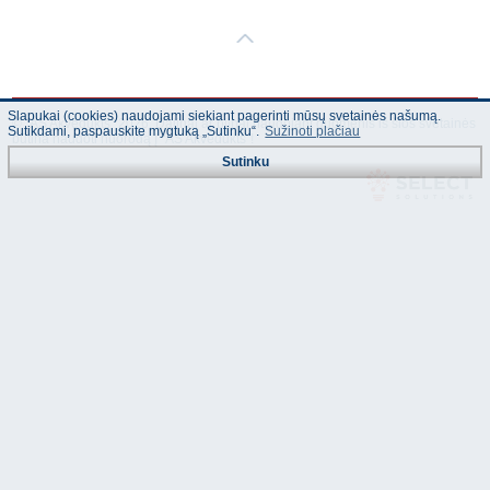
Slapukai (cookies) naudojami siekiant pagerinti mūsų svetainės našumą.
© "AS Akvedukts" 2026. Dalinai ar pilnai naudojant duomenis iš šios svetainės
Sutikdami, paspauskite mygtuką „Sutinku“.
Sužinoti plačiau
būtina naudoti nuorodą Į "AS Akvedukts"!
Sutinku