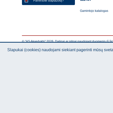
Pamiršote slaptažodį?
Gamintojo katalogas
© "AS Akvedukts" 2026. Dalinai ar pilnai naudojant duomenis iš ši
Slapukai (cookies) naudojami siekiant pagerinti mūsų sve