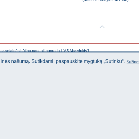
(Kainos nurodytos su PVM)
os svetainės būtina naudoti nuorodą Į "AS Akvedukts"!
tainės našumą. Sutikdami, paspauskite mygtuką „Sutinku“.
Sužinot