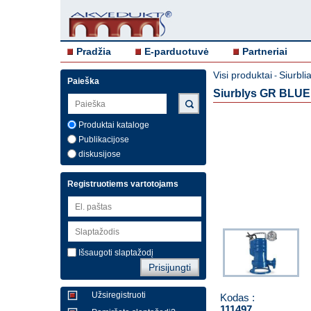
Pradžia
E-parduotuvė
Partneriai
Visi produktai
Siurblia
-
Paieška
Siurblys GR BLUE 
Produktai kataloge
Publikacijose
diskusijose
Registruotiems vartotojams
Išsaugoti slaptažodį
Užsiregistruoti
Kodas :
111497