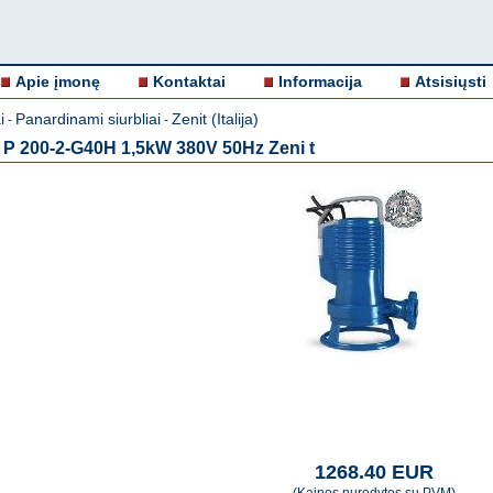
Apie įmonę
Kontaktai
Informacija
Atsisiųsti
i
Panardinami siurbliai
Zenit (Italija)
-
-
P 200-2-G40H 1,5kW 380V 50Hz Zeni t
1268.40 EUR