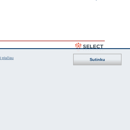
i plačiau
Sutinku