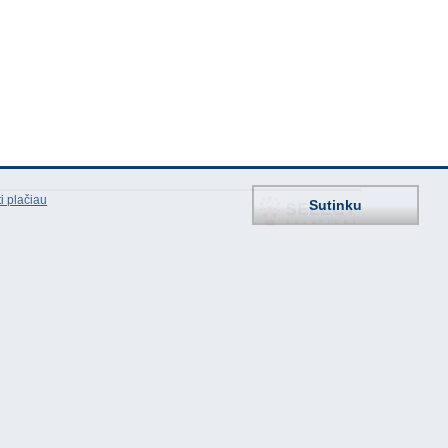
i plačiau
Sutinku