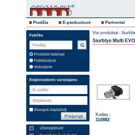
Pradžia
E-parduotuvė
Partneriai
Visi produktai
Siurblia
-
Paieška
Siurblys Multi EV
Produktai kataloge
Publikacijose
diskusijose
Registruotiems vartotojams
Išsaugoti slaptažodį
Kodas :
110882
Užsiregistruoti