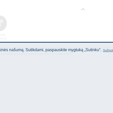
ninė
acija
tainės našumą. Sutikdami, paspauskite mygtuką „Sutinku“.
Sužinot
os svetainės būtina naudoti nuorodą Į "AS Akvedukts"!