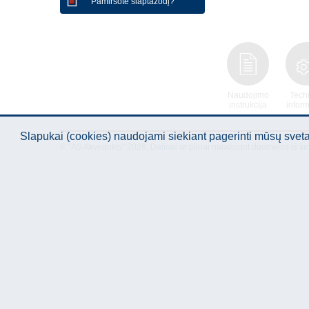
Pamiršote slaptažodį?
Naudojimo
Tech
instrukcija
inform
Slapukai (cookies) naudojami siekiant pagerinti mūsų sve
© "AS Akvedukts" 2026. Dalinai ar pilnai naudojant duomenis iš ši