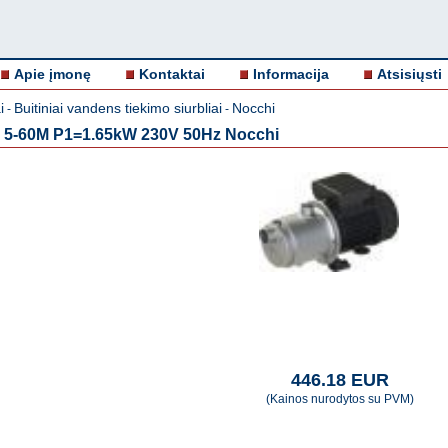
Apie įmonę
Kontaktai
Informacija
Atsisiųsti
i
Buitiniai vandens tiekimo siurbliai
Nocchi
-
-
O 5-60M P1=1.65kW 230V 50Hz Nocchi
446.18 EUR
(Kainos nurodytos su PVM)