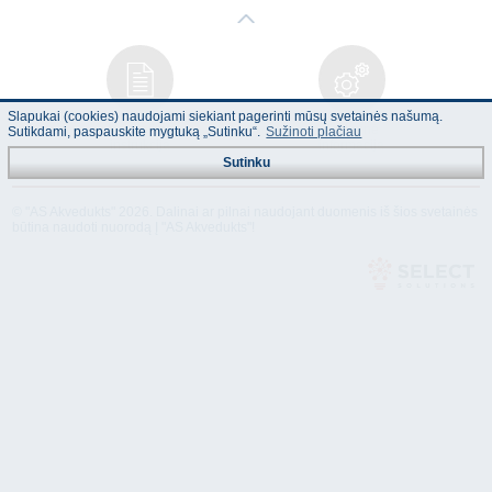
Slapukai (cookies) naudojami siekiant pagerinti mūsų svetainės našumą.
Naudojimo
Techninė
Sutikdami, paspauskite mygtuką „Sutinku“.
Sužinoti plačiau
instrukcija
informacija
Sutinku
© "AS Akvedukts" 2026. Dalinai ar pilnai naudojant duomenis iš šios svetainės
būtina naudoti nuorodą Į "AS Akvedukts"!