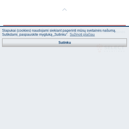
Slapukai (cookies) naudojami siekiant pagerinti mūsų svetainės našumą.
© "AS Akvedukts" 2026. Dalinai ar pilnai naudojant duomenis iš šios svetainės
Sutikdami, paspauskite mygtuką „Sutinku“.
Sužinoti plačiau
būtina naudoti nuorodą Į "AS Akvedukts"!
Sutinku