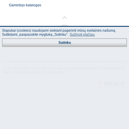
Gamintojo katalogas
Slapukai (cookies) naudojami siekiant pagerinti mūsų svetainės našumą.
Sutikdami, paspauskite mygtuką „Sutinku“.
Sužinoti plačiau
Sutinku
Naudojimo
instrukcija
© "AS Akvedukts" 2026. Dalinai ar pilnai naudojant duomenis iš šios svetainės
būtina naudoti nuorodą Į "AS Akvedukts"!