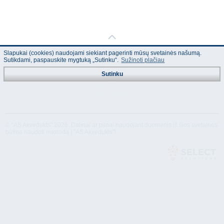
Slapukai (cookies) naudojami siekiant pagerinti mūsų svetainės našumą.
Sutikdami, paspauskite mygtuką „Sutinku“.
Sužinoti plačiau
Sutinku
Naudojimo
instrukcija
© "AS Akvedukts" 2026. Dalinai ar pilnai naudojant duomenis iš šios svetainės
būtina naudoti nuorodą Į "AS Akvedukts"!