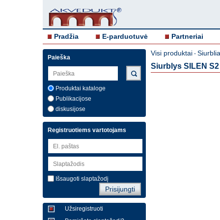
Pradžia
E-parduotuvė
Partneriai
Visi produktai
Siurblia
-
Paieška
Siurblys SILEN S
Produktai kataloge
Publikacijose
diskusijose
Registruotiems vartotojams
Išsaugoti slaptažodį
Užsiregistruoti