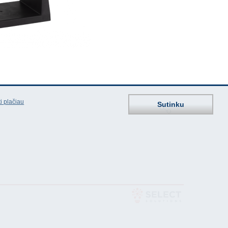
i plačiau
Sutinku