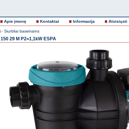
Apie įmonę
Kontaktai
Informacija
Atsisiųsti
i
Siurbliai baseinams
-
2 150 29 M P2=1,1kW ESPA