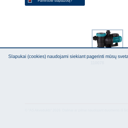
Pamiršote slaptažodį?
Slapukai (cookies) naudojami siekiant pagerinti mūsų sve
Kodas :
110078
© "AS Akvedukts" 2026. Dalinai ar pilnai naudojant duomenis iš ši