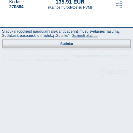
135.91 EUR
Kodas :
270564
(Kainos nurodytos su PVM)
Slapukai (cookies) naudojami siekiant pagerinti mūsų svetainės našumą.
Sutikdami, paspauskite mygtuką „Sutinku“.
Sužinoti plačiau
Sutinku
© "AS Akvedukts" 2026. Dalinai ar pilnai naudojant duomenis iš šios svetainės
būtina naudoti nuorodą Į "AS Akvedukts"!