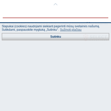
© "AS Akvedukts" 2026. Dalinai ar pilnai naudojant duomenis iš šios svetainės
Slapukai (cookies) naudojami siekiant pagerinti mūsų svetainės našumą.
būtina naudoti nuorodą Į "AS Akvedukts"!
Sutikdami, paspauskite mygtuką „Sutinku“.
Sužinoti plačiau
Sutinku