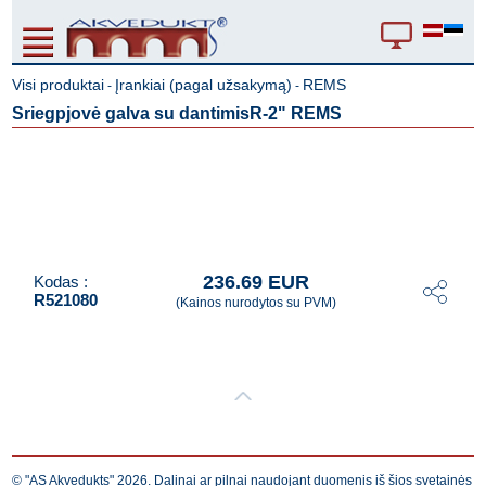
Visi produktai
Įrankiai (pagal užsakymą)
REMS
-
-
Sriegpjovė galva su dantimisR-2" REMS
236.69 EUR
Kodas :
R521080
(Kainos nurodytos su PVM)
© "AS Akvedukts" 2026. Dalinai ar pilnai naudojant duomenis iš šios svetainės