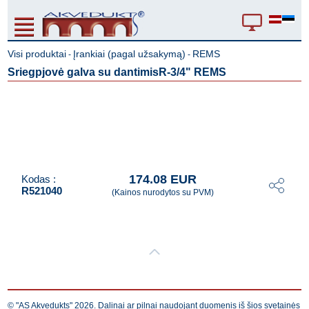
Visi produktai
Įrankiai (pagal užsakymą)
REMS
-
-
Sriegpjovė galva su dantimisR-3/4" REMS
174.08 EUR
Kodas :
R521040
(Kainos nurodytos su PVM)
© "AS Akvedukts" 2026. Dalinai ar pilnai naudojant duomenis iš šios svetainės