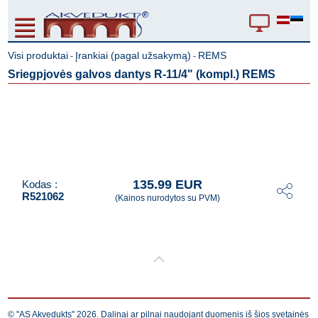
Visi produktai
Įrankiai (pagal užsakymą)
REMS
-
-
Sriegpjovės galvos dantys R-11/4" (kompl.) REMS
135.99 EUR
Kodas :
R521062
(Kainos nurodytos su PVM)
© "AS Akvedukts" 2026. Dalinai ar pilnai naudojant duomenis iš šios svetainės