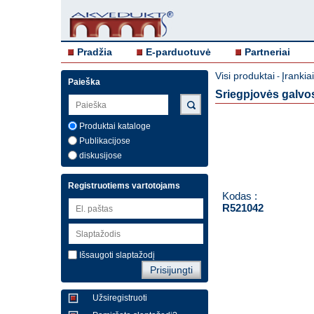
Pradžia
E-parduotuvė
Partneriai
Visi produktai
Įrankia
-
Paieška
Sriegpjovės galvo
Produktai kataloge
Publikacijose
diskusijose
Registruotiems vartotojams
Kodas :
R521042
Išsaugoti slaptažodį
Užsiregistruoti