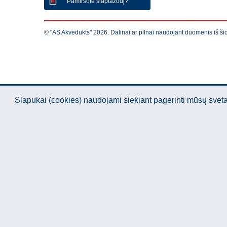
Pamiršote slaptažodį?
© "AS Akvedukts" 2026. Dalinai ar pilnai naudojant duomenis iš ši
Slapukai (cookies) naudojami siekiant pagerinti mūsų sve