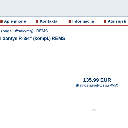
Apie įmonę
Kontaktai
Informacija
Atsisiųsti
i (pagal užsakymą)
REMS
-
s dantys R-3/4" (kompl.) REMS
135.99 EUR
(Kainos nurodytos su PVM)