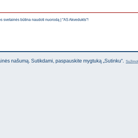
os svetainės būtina naudoti nuorodą Į "AS Akvedukts"!
tainės našumą. Sutikdami, paspauskite mygtuką „Sutinku“.
Sužinot