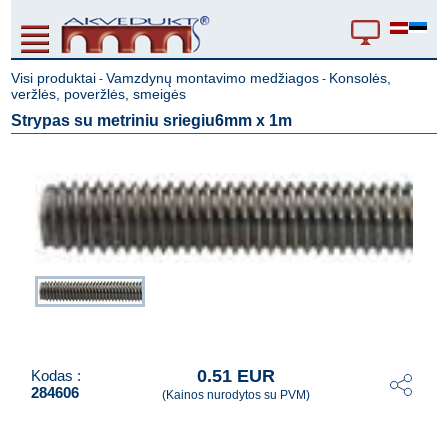
Visi produktai
Vamzdynų montavimo medžiagos
Konsolės,
-
-
veržlės, poveržlės, smeigės
Strypas su metriniu sriegiu6mm x 1m
0.51 EUR
Kodas :
284606
(Kainos nurodytos su PVM)