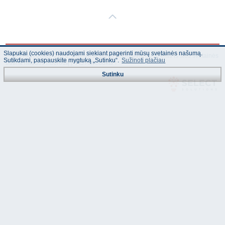
Slapukai (cookies) naudojami siekiant pagerinti mūsų svetainės našumą.
© "AS Akvedukts" 2026. Dalinai ar pilnai naudojant duomenis iš šios svetainės
Sutikdami, paspauskite mygtuką „Sutinku“.
Sužinoti plačiau
būtina naudoti nuorodą Į "AS Akvedukts"!
Sutinku