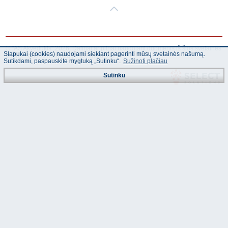
© "AS Akvedukts" 2026. Dalinai ar pilnai naudojant duomenis iš šios svetainės
Slapukai (cookies) naudojami siekiant pagerinti mūsų svetainės našumą.
būtina naudoti nuorodą Į "AS Akvedukts"!
Sutikdami, paspauskite mygtuką „Sutinku“.
Sužinoti plačiau
Sutinku