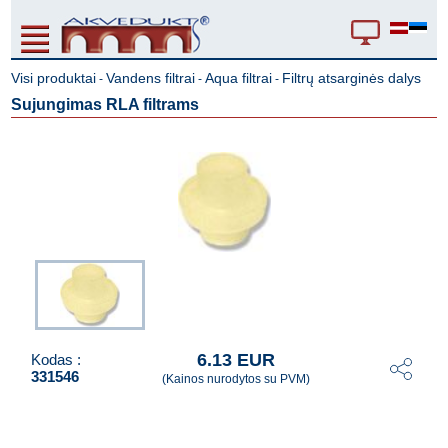
Visi produktai
Vandens filtrai
Aqua filtrai
Filtrų atsarginės dalys
-
-
-
Sujungimas RLA filtrams
6.13 EUR
Kodas :
331546
(Kainos nurodytos su PVM)