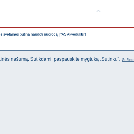
os svetainės būtina naudoti nuorodą Į "AS Akvedukts"!
tainės našumą. Sutikdami, paspauskite mygtuką „Sutinku“.
Sužinot