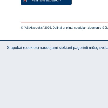
Pamiršote slaptažodį?
© "AS Akvedukts" 2026. Dalinai ar pilnai naudojant duomenis iš ši
Slapukai (cookies) naudojami siekiant pagerinti mūsų sve