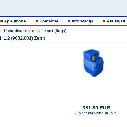
Apie įmonę
Kontaktai
Informacija
Atsisiųsti
i
Panardinami siurbliai
Zenit (Italija)
-
-
"1/2 (9032.001) Zenit
381.80 EUR
(Kainos nurodytos su PVM)