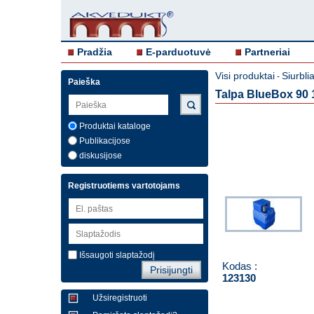
Pradžia
E-parduotuvė
Partneriai
Visi produktai
Siurblia
-
Paieška
Talpa BlueBox 90 1
Produktai kataloge
Publikacijose
diskusijose
Registruotiems vartotojams
Išsaugoti slaptažodį
Kodas :
123130
Užsiregistruoti