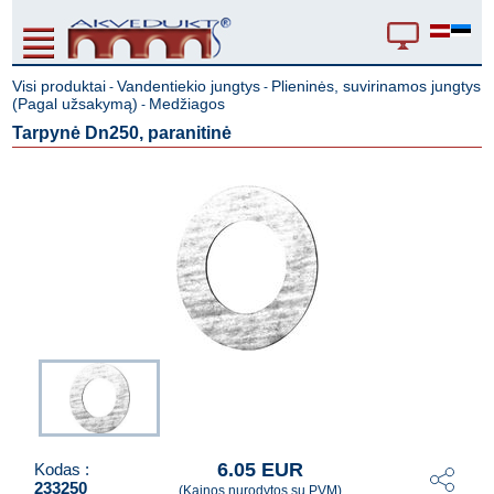
Visi produktai
Vandentiekio jungtys
Plieninės, suvirinamos jungtys
-
-
(Pagal užsakymą)
Medžiagos
-
Tarpynė Dn250, paranitinė
6.05 EUR
Kodas :
233250
(Kainos nurodytos su PVM)