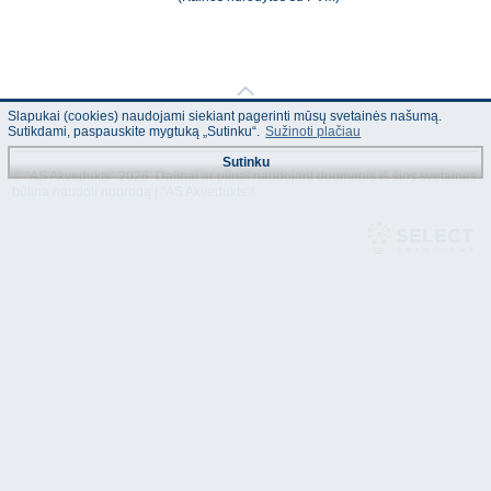
Slapukai (cookies) naudojami siekiant pagerinti mūsų svetainės našumą.
Sutikdami, paspauskite mygtuką „Sutinku“.
Sužinoti plačiau
Sutinku
© "AS Akvedukts" 2026. Dalinai ar pilnai naudojant duomenis iš šios svetainės
būtina naudoti nuorodą Į "AS Akvedukts"!