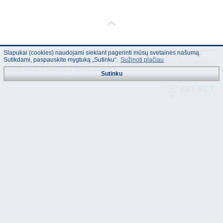
Slapukai (cookies) naudojami siekiant pagerinti mūsų svetainės našumą.
Sutikdami, paspauskite mygtuką „Sutinku“.
Sužinoti plačiau
© "AS Akvedukts" 2026. Dalinai ar pilnai naudojant duomenis iš šios svetainės
būtina naudoti nuorodą Į "AS Akvedukts"!
Sutinku