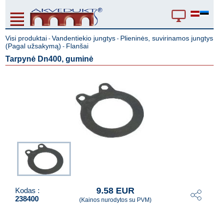
Visi produktai
Vandentiekio jungtys
Plieninės, suvirinamos jungtys
-
-
(Pagal užsakymą)
Flanšai
-
Tarpynė Dn400, guminė
9.58 EUR
Kodas :
238400
(Kainos nurodytos su PVM)