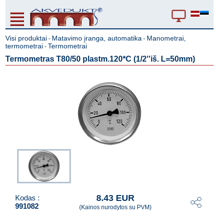
Visi produktai
Matavimo įranga, automatika
Manometrai,
-
-
termometrai
Termometrai
-
Termometras T80/50 plastm.120*C (1/2''iš. L=50mm)
8.43 EUR
Kodas :
991082
(Kainos nurodytos su PVM)