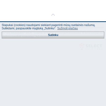
Slapukai (cookies) naudojami siekiant pagerinti mūsų svetainės našumą.
Sutikdami, paspauskite mygtuką „Sutinku“.
Sužinoti plačiau
© "AS Akvedukts" 2026. Dalinai ar pilnai naudojant duomenis iš šios svetainės
Sutinku
būtina naudoti nuorodą Į "AS Akvedukts"!