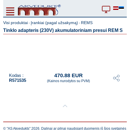
Visi produktai
Įrankiai (pagal užsakymą)
REMS
-
-
Tinklo adapteris (230V) akumulatoriniam presui REM S
470.88 EUR
Kodas :
R571535
(Kainos nurodytos su PVM)
© "AS Akvedukts" 2026. Dalinai ar pilnai naudojant duomenis iš šios svetainės