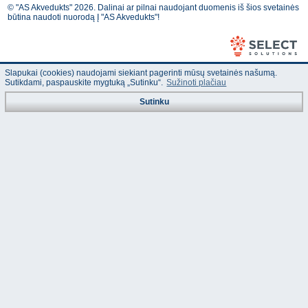
© "AS Akvedukts" 2026. Dalinai ar pilnai naudojant duomenis iš šios svetainės
būtina naudoti nuorodą Į "AS Akvedukts"!
Slapukai (cookies) naudojami siekiant pagerinti mūsų svetainės našumą.
Sutikdami, paspauskite mygtuką „Sutinku“.
Sužinoti plačiau
Sutinku