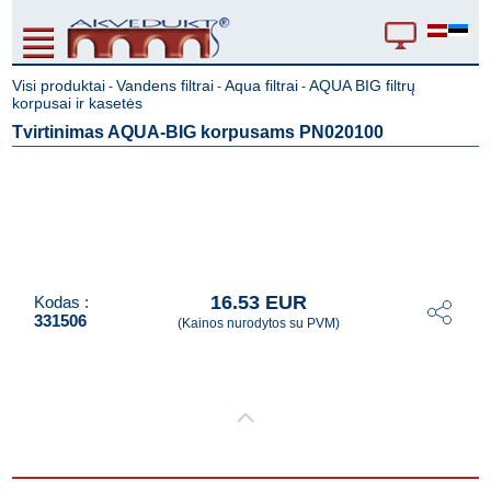
Visi produktai
Vandens filtrai
Aqua filtrai
AQUA BIG filtrų
-
-
-
korpusai ir kasetės
Tvirtinimas AQUA-BIG korpusams PN020100
16.53 EUR
Kodas :
331506
(Kainos nurodytos su PVM)