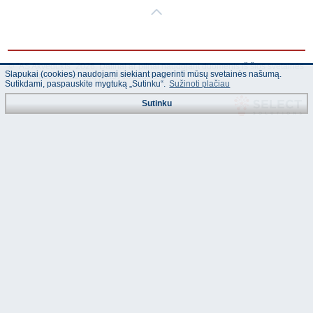
© "AS Akvedukts" 2026. Dalinai ar pilnai naudojant duomenis iš šios svetainės
Slapukai (cookies) naudojami siekiant pagerinti mūsų svetainės našumą.
būtina naudoti nuorodą Į "AS Akvedukts"!
Sutikdami, paspauskite mygtuką „Sutinku“.
Sužinoti plačiau
Sutinku