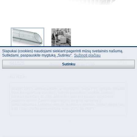
Slapukai (cookies) naudojami siekiant pagerinti mūsų svetainės našumą.
Sutikdami, paspauskite mygtuką „Sutinku“.
Sužinoti plačiau
15.65 EUR
Kodas :
661025
(Kainos nurodytos su PVM)
Sutinku
ALI FLEX
Skaidri žarna, armuota kieta, antismūginė, balta PVC spirale. Idealiai
tinka transportuoti vandenį , maisto produktus, rūgštis, šarmus,
gėrimus tūrinčius iki 28% alkoholio, taip pat sausus produktus
vidutinio svorio. Žarnos vidus lygus, lengvai valomas ir
sterilizuojamas. Lenkimo vietoje skersmuo nekinta. Darbo slėgis nuo
5 iki 7 bar. Darbo temperatūra nuo -10°C iki +60°C.