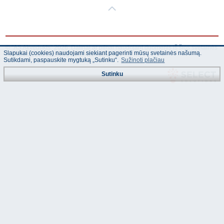
© "AS Akvedukts" 2026. Dalinai ar pilnai naudojant duomenis iš šios svetainės
Slapukai (cookies) naudojami siekiant pagerinti mūsų svetainės našumą.
būtina naudoti nuorodą Į "AS Akvedukts"!
Sutikdami, paspauskite mygtuką „Sutinku“.
Sužinoti plačiau
Sutinku