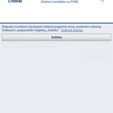
1700046
(Kainos nurodytos su PVM)
Slapukai (cookies) naudojami siekiant pagerinti mūsų svetainės našumą.
Sutikdami, paspauskite mygtuką „Sutinku“.
Sužinoti plačiau
Sutinku
© "AS Akvedukts" 2026. Dalinai ar pilnai naudojant duomenis iš šios svetainės
būtina naudoti nuorodą Į "AS Akvedukts"!