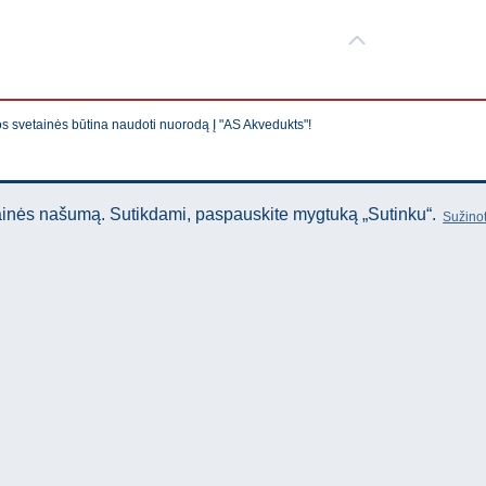
os svetainės būtina naudoti nuorodą Į "AS Akvedukts"!
tainės našumą. Sutikdami, paspauskite mygtuką „Sutinku“.
Sužinot