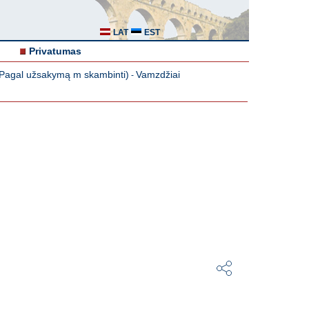
LAT
EST
Privatumas
 (Pagal užsakymą m skambinti)
Vamzdžiai
-