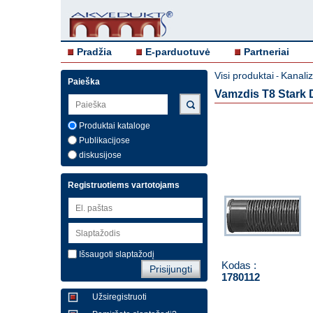
Pradžia
E-parduotuvė
Partneriai
Visi produktai
Kanali
-
Paieška
Vamzdis T8 Stark 
Produktai kataloge
Publikacijose
diskusijose
Registruotiems vartotojams
Išsaugoti slaptažodį
Kodas :
1780112
Užsiregistruoti