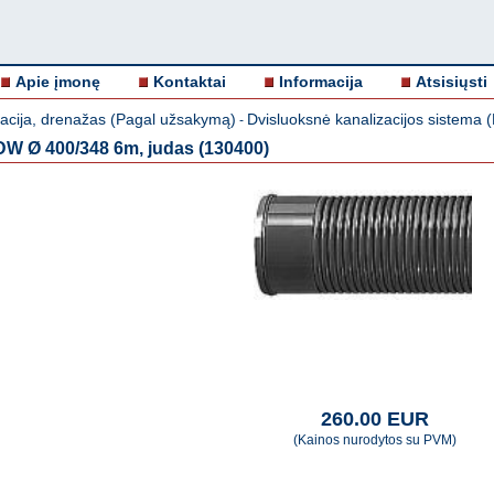
Apie įmonę
Kontaktai
Informacija
Atsisiųsti
zacija, drenažas (Pagal užsakymą)
Dvisluoksnė kanalizacijos sistema
-
DW Ø 400/348 6m, judas (130400)
260.00 EUR
(Kainos nurodytos su PVM)