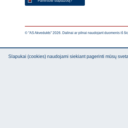
Pamiršote slaptažodį?
© "AS Akvedukts" 2026. Dalinai ar pilnai naudojant duomenis iš ši
Slapukai (cookies) naudojami siekiant pagerinti mūsų sve