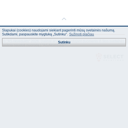
Slapukai (cookies) naudojami siekiant pagerinti mūsų svetainės našumą.
Sutikdami, paspauskite mygtuką „Sutinku“.
Sužinoti plačiau
© "AS Akvedukts" 2026. Dalinai ar pilnai naudojant duomenis iš šios svetainės
Sutinku
būtina naudoti nuorodą Į "AS Akvedukts"!