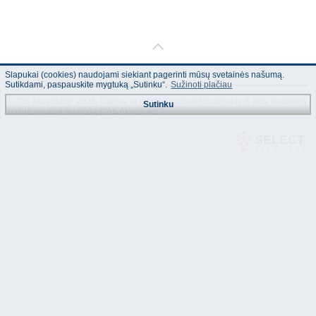
Slapukai (cookies) naudojami siekiant pagerinti mūsų svetainės našumą.
Sutikdami, paspauskite mygtuką „Sutinku“.
Sužinoti plačiau
© "AS Akvedukts" 2026. Dalinai ar pilnai naudojant duomenis iš šios svetainės
Sutinku
būtina naudoti nuorodą Į "AS Akvedukts"!