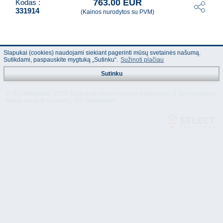
763.00 EUR
Kodas :
331914
(Kainos nurodytos su PVM)
Slapukai (cookies) naudojami siekiant pagerinti mūsų svetainės našumą.
Sutikdami, paspauskite mygtuką „Sutinku“.
Sužinoti plačiau
Sutinku
© "AS Akvedukts" 2026. Dalinai ar pilnai naudojant duomenis iš šios svetainės
būtina naudoti nuorodą Į "AS Akvedukts"!