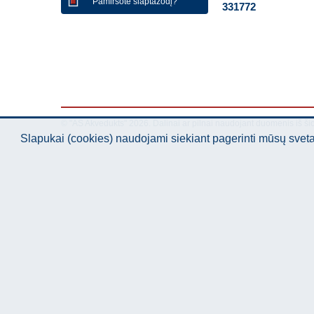
Pamiršote slaptažodį?
331772
© "AS Akvedukts" 2026. Dalinai ar pilnai naudojant duomenis iš ši
Slapukai (cookies) naudojami siekiant pagerinti mūsų sve