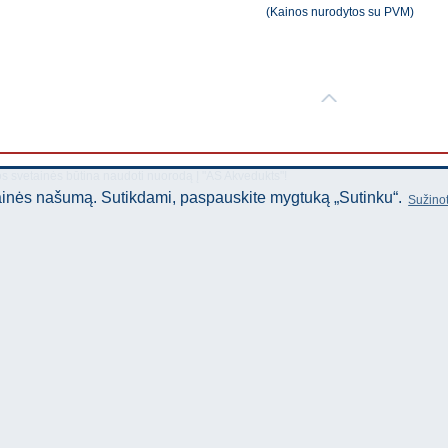
(Kainos nurodytos su PVM)
os svetainės būtina naudoti nuorodą Į "AS Akvedukts"!
tainės našumą. Sutikdami, paspauskite mygtuką „Sutinku“.
Sužinot