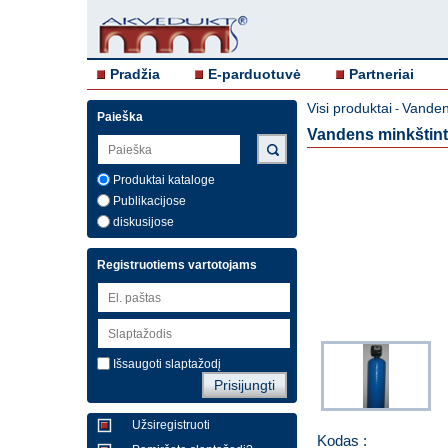
Pradžia
E-parduotuvė
Partneriai
Visi produktai
Vandens
-
Paieška
Vandens minkštint
Produktai kataloge
Publikacijose
diskusijose
Registruotiems vartotojams
Išsaugoti slaptažodį
Užsiregistruoti
Kodas :