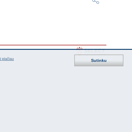
i plačiau
Sutinku