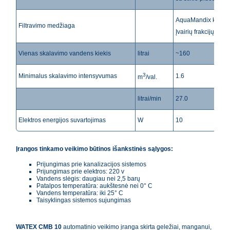
AquaMandix kataliz
Filtravimo medžiaga
Įvairių frakcijų kvar
Vienas skalavimo vandens kiekis
litrai
~160
3
Minimalus skalavimo intensyvumas
1.6
m
/val.
litrai/min
27.0
Elektros energijos suvartojimas
W
10
Įrangos tinkamo veikimo būtinos
išankstinės sąlygos:
Prijungimas prie kanalizacijos sistemos
Prijungimas prie elektros: 220 v
Vandens slėgis: daugiau nei 2,5 barų
Patalpos temperatūra: aukštesnė nei 0° C
Vandens temperatūra: iki 25° C
Taisyklingas sistemos sujungimas
WATEX CMB 10
automatinio veikimo įranga skirta geležiai, manganui,