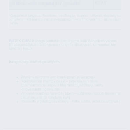
2+
8.0-9.0
pH ribinės vertės manganui (Mn
) pašalinti
Organiniai junginiai, huminės medžiagos, amonis, chloras, kietumą suteikia
druskos ir kiti teršalai neturi neigiamos įtakos filtro veikimui, tačiau sumaži
laiką.
WATEX CMB10
įranga paprastai naudojama kaip išankstinio valymo
filtras minkštikliui arba organinių junginių filtrui, ypač, kai vanduo turi
specifinį kvapą.
Įrangos papildomos galimybės:
Talpykla saugoma nuo kondensato susidarymo.
Aplenkiamoji linija(by-pass) – nereikia kurti savo
aplenkiamosios linijos iš trijų rutulinių vožtuvų. Skirta
lengvesniam montavimui.
Vandens skaitiklis įtaisytas į bloką – užtikrina įrangos skalavimą
pagal sunaudoto vandens kiekį
Remonto ir priežiūros rinkinys – Filtro raktas, inžektoriai (2 vnt.)