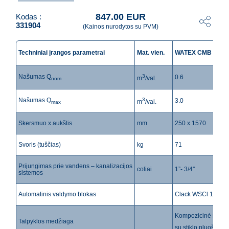
847.00 EUR
Kodas :
331904
(Kainos nurodytos su PVM)
Techniniai įrangos parametrai
Mat. vien.
WATEX CMB 10
Našumas Q
3
0.6
m
/val.
nom
Našumas Q
3
3.0
m
/val.
max
Skersmuo x aukštis
mm
250 x 1570
Svoris (tuščias)
kg
71
Prijungimas prie vandens – kanalizacijos
coliai
1”- 3/4''
sistemos
Automatinis valdymo blokas
Clack WSCl 1'' (AS
Kompozicinė medž
Talpyklos medžiaga
su stiklo pluošto d