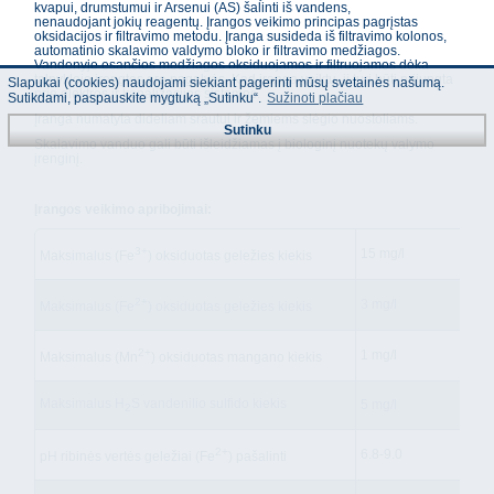
kvapui, drumstumui ir Arsenui (AS) šalinti iš vandens,
nenaudojant jokių reagentų. Įrangos veikimo principas pagrįstas
oksidacijos ir filtravimo metodu. Įranga susideda iš filtravimo kolonos,
automatinio skalavimo valdymo bloko ir filtravimo medžiagos.
Vandenyje esančios medžiagos oksiduojamos ir filtruojamos dėka
talpykloje įrengtos oro pagalvės. Kad įranga veiktų, ji turi būti prijungta
Slapukai (cookies) naudojami siekiant pagerinti mūsų svetainės našumą.
prie elektros ir kanalizacijos sistemos.
Sutikdami, paspauskite mygtuką „Sutinku“.
Sužinoti plačiau
Įranga numatyta dideliam srautui ir žemiems slėgio nuostoliams.
Sutinku
Skalavimo vanduo gali būti išleidžiamas į biologinį nuotekų valymo
įrenginį.
Įrangos veikimo apribojimai:
3+
15 mg/l
Maksimalus (Fe
) oksiduotas geležies kiekis
2+
3 mg/l
Maksimalus (Fe
) oksiduotas geležies kiekis
2+
1 mg/l
Maksimalus (Mn
) oksiduotas mangano kiekis
Maksimalus H
S vandenilio sulfido kiekis
5 mg/l
2
2+
6.8-9.0
pH ribinės vertės geležiai (Fe
) pašalinti