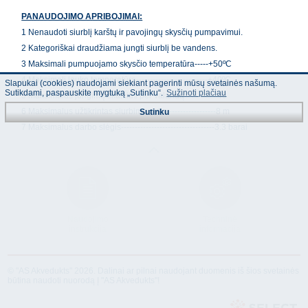
PANAUDOJIMO APRIBOJIMAI:
1 Nenaudoti siurblį karštų ir pavojingų skysčių pumpavimui.
2 Kategoriškai draudžiama jungti siurblį be vandens.
3 Maksimali pumpuojamo skysčio temperatūra-----+50ºC
4 Maksimali lauko temperatūra--------------------------+40ºC
Slapukai (cookies) naudojami siekiant pagerinti mūsų svetainės našumą.
Sutikdami, paspauskite mygtuką „Sutinku“.
Sužinoti plačiau
5 Maksimalus jungimų skaičius per valandą------------40
6 Maksimalus užtikrintas siurbimo gylis------------------8 m
Sutinku
7 Maksimalus darbo slėgis----------------------------------3.3 barai
Naudojimo
Techninė
instrukcija
informacija
© "AS Akvedukts" 2026. Dalinai ar pilnai naudojant duomenis iš šios svetainės
būtina naudoti nuorodą Į "AS Akvedukts"!