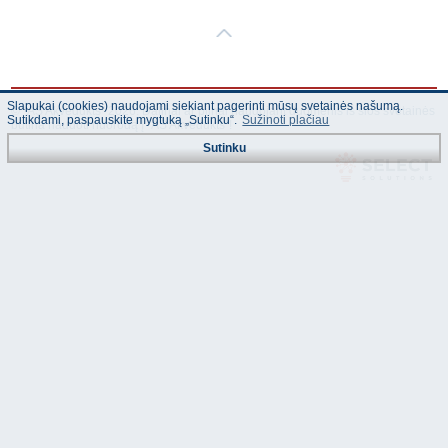
Slapukai (cookies) naudojami siekiant pagerinti mūsų svetainės našumą.
© "AS Akvedukts" 2026. Dalinai ar pilnai naudojant duomenis iš šios svetainės
Sutikdami, paspauskite mygtuką „Sutinku“.
Sužinoti plačiau
būtina naudoti nuorodą Į "AS Akvedukts"!
Sutinku