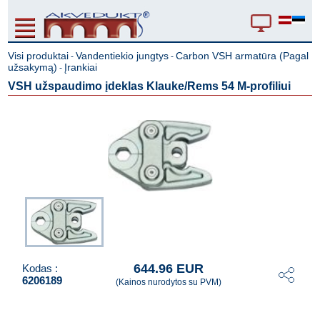
Visi produktai
Vandentiekio jungtys
Carbon VSH armatūra (Pagal
-
-
užsakymą)
Įrankiai
-
VSH užspaudimo įdeklas Klauke/Rems 54 M-profiliui
644.96 EUR
Kodas :
6206189
(Kainos nurodytos su PVM)