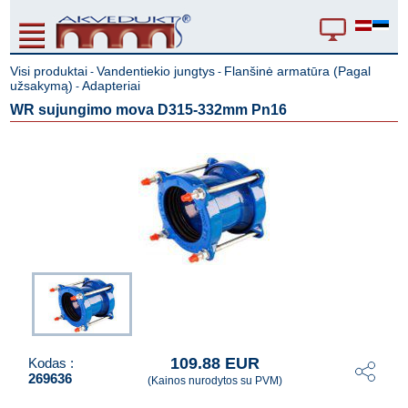
Visi produktai
Vandentiekio jungtys
Flanšinė armatūra (Pagal
-
-
užsakymą)
Adapteriai
-
WR sujungimo mova D315-332mm Pn16
109.88 EUR
Kodas :
269636
(Kainos nurodytos su PVM)