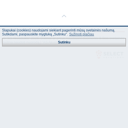
Slapukai (cookies) naudojami siekiant pagerinti mūsų svetainės našumą.
Sutikdami, paspauskite mygtuką „Sutinku“.
Sužinoti plačiau
© "AS Akvedukts" 2026. Dalinai ar pilnai naudojant duomenis iš šios svetainės
būtina naudoti nuorodą Į "AS Akvedukts"!
Sutinku