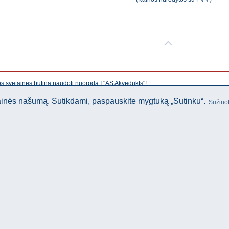
os svetainės būtina naudoti nuorodą Į "AS Akvedukts"!
tainės našumą. Sutikdami, paspauskite mygtuką „Sutinku“.
Sužinot