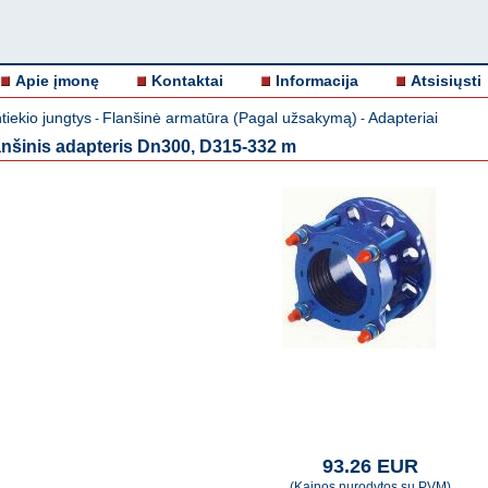
Apie įmonę
Kontaktai
Informacija
Atsisiųsti
iekio jungtys
Flanšinė armatūra (Pagal užsakymą)
Adapteriai
-
-
anšinis adapteris Dn300, D315-332 m
93.26 EUR
(Kainos nurodytos su PVM)