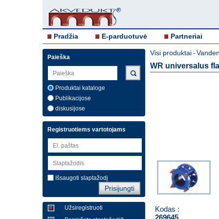
Pradžia
E-parduotuvė
Partneriai
Visi produktai
Vandent
-
Paieška
WR universalus fl
Produktai kataloge
Publikacijose
diskusijose
Registruotiems vartotojams
Išsaugoti slaptažodį
Užsiregistruoti
Kodas :
269645