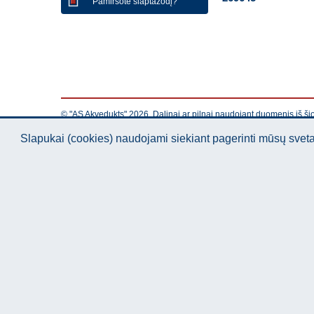
Pamiršote slaptažodį?
© "AS Akvedukts" 2026. Dalinai ar pilnai naudojant duomenis iš ši
Slapukai (cookies) naudojami siekiant pagerinti mūsų sve