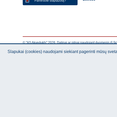
Pamiršote slaptažodį?
© "AS Akvedukts" 2026. Dalinai ar pilnai naudojant duomenis iš ši
Slapukai (cookies) naudojami siekiant pagerinti mūsų sve