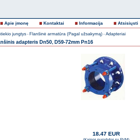
Apie įmonę
Kontaktai
Informacija
Atsisiųsti
iekio jungtys
Flanšinė armatūra (Pagal užsakymą)
Adapteriai
-
-
anšinis adapteris Dn50, D59-72mm Pn16
18.47 EUR
(Kainos nurodytos su PVM)