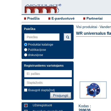
Pradžia
E-parduotuvė
Partneriai
Visi produktai
Vandent
-
Paieška
WR universalus fl
Produktai kataloge
Publikacijose
diskusijose
Registruotiems vartotojams
Išsaugoti slaptažodį
Užsiregistruoti
Kodas :
269638