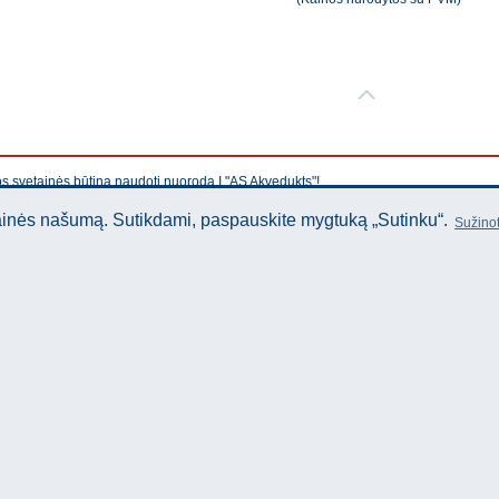
os svetainės būtina naudoti nuorodą Į "AS Akvedukts"!
tainės našumą. Sutikdami, paspauskite mygtuką „Sutinku“.
Sužinot