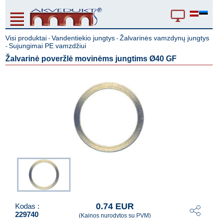
Visi produktai
Vandentiekio jungtys
Žalvarinės vamzdynų jungtys
-
-
Sujungimai PE vamzdžiui
-
Žalvarinė poveržlė movinėms jungtims Ø40 GF
0.74 EUR
Kodas :
229740
(Kainos nurodytos su PVM)