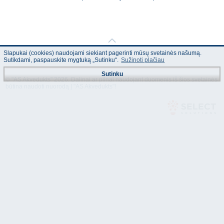
Slapukai (cookies) naudojami siekiant pagerinti mūsų svetainės našumą.
Sutikdami, paspauskite mygtuką „Sutinku“.
Sužinoti plačiau
Sutinku
© "AS Akvedukts" 2026. Dalinai ar pilnai naudojant duomenis iš šios svetainės
būtina naudoti nuorodą Į "AS Akvedukts"!