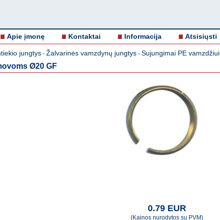
Apie įmonę
Kontaktai
Informacija
Atsisiųsti
iekio jungtys
Žalvarinės vamzdynų jungtys
Sujungimai PE vamzdžiui
-
-
 movoms Ø20 GF
0.79 EUR
(Kainos nurodytos su PVM)