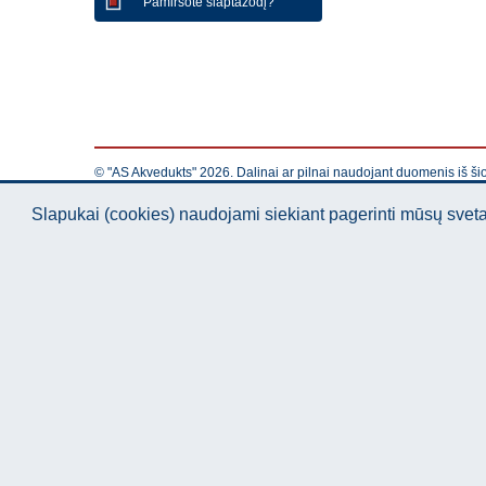
Pamiršote slaptažodį?
© "AS Akvedukts" 2026. Dalinai ar pilnai naudojant duomenis iš ši
Slapukai (cookies) naudojami siekiant pagerinti mūsų sve