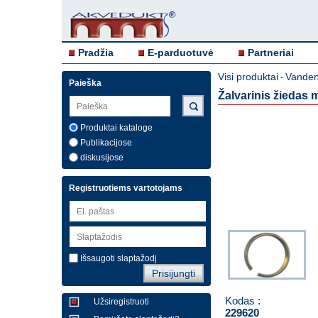
Pradžia
E-parduotuvė
Partneriai
Visi produktai
Vandent
-
Paieška
Žalvarinis žiedas
Produktai kataloge
Publikacijose
diskusijose
Registruotiems vartotojams
Išsaugoti slaptažodį
Kodas :
Užsiregistruoti
229620