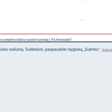
os svetainės būtina naudoti nuorodą Į "AS Akvedukts"!
tainės našumą. Sutikdami, paspauskite mygtuką „Sutinku“.
Sužinot