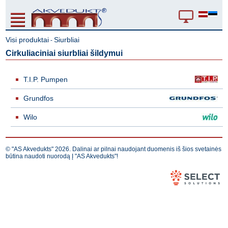
Visi produktai
Siurbliai
-
Cirkuliaciniai siurbliai šildymui
T.I.P. Pumpen
Grundfos
Wilo
© "AS Akvedukts" 2026. Dalinai ar pilnai naudojant duomenis iš šios svetainės
būtina naudoti nuorodą Į "AS Akvedukts"!