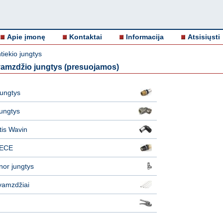
Apie įmonę
Kontaktai
Informacija
Atsisiųsti
iekio jungtys
amzdžio jungtys (presuojamos)
ungtys
ungtys
tis Wavin
TECE
or jungtys
vamzdžiai