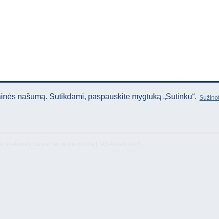
tainės našumą. Sutikdami, paspauskite mygtuką „Sutinku“.
Sužinot
os svetainės būtina naudoti nuorodą Į "AS Akvedukts"!