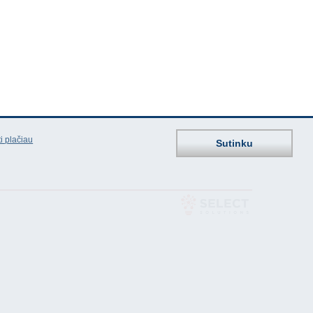
i plačiau
Sutinku