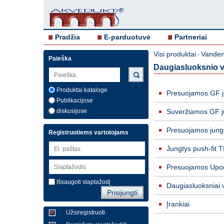
Pradžia
E-parduotuvė
Partneriai
Visi produktai
Vandent
-
Paieška
Daugiasluoksnio v
Produktai kataloge
Presuojamos GF j
Publikacijose
diskusijose
Suveržiamos GF j
Presuojamos jung
Registruotiems vartotojams
Jungtys push-fit 
Presuojamos Upon
Išsaugoti slaptažodį
Daugiasluoksniai 
Įrankiai
Užsiregistruoti