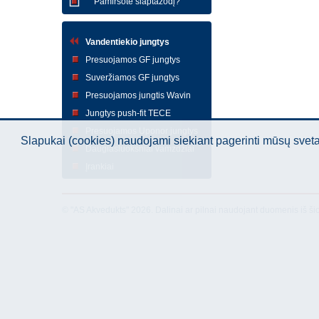
Pamiršote slaptažodį?
Vandentiekio jungtys
Presuojamos GF jungtys
Suveržiamos GF jungtys
Presuojamos jungtis Wavin
Jungtys push-fit TECE
Presuojamos Uponor jungtys
Slapukai (cookies) naudojami siekiant pagerinti mūsų sve
Daugiasluoksniai vamzdžiai
Įrankiai
© "AS Akvedukts" 2026. Dalinai ar pilnai naudojant duomenis iš ši