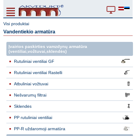
Visi produktai
Vandentiekio armatūra
Įvairios paskirties vamzdynų armatūra
(ventiliai,vožtuvai,sklendės)
Rutuliniai ventiliai GF
Rutuliniai ventiliai Rastelli
Atbuliniai vožtuvai
Nešvarumų filtrai
Sklendės
PP rutuliniai ventiliai
PP-R uždaromoji armatūra