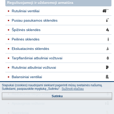
Reguliuojamoji ir uždaromoji armatūra
Rutuliniai ventiliai
Pusiau pasukamos sklendės
Špižinės sklendės
Peilinės sklendės
Eksluatacinės sklendės
Tarpflanšiniai atbuliniai vožtuvai
Rutuliniai atbuliniai vožtuvai
Balansiniai ventiliai
Slapukai (cookies) naudojami siekiant pagerinti mūsų svetainės našumą.
Apsauginė, nuorinimo armatūra
Sutikdami, paspauskite mygtuką „Sutinku“.
Sužinoti plačiau
Redukciniai slėgio vožtuvai
Sutinku
Apsauginiai vožtuvai
Nuorintojai