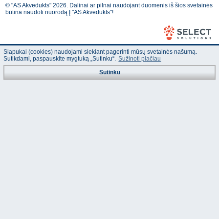
© "AS Akvedukts" 2026. Dalinai ar pilnai naudojant duomenis iš šios svetainės
būtina naudoti nuorodą Į "AS Akvedukts"!
Slapukai (cookies) naudojami siekiant pagerinti mūsų svetainės našumą.
Sutikdami, paspauskite mygtuką „Sutinku“.
Sužinoti plačiau
Sutinku