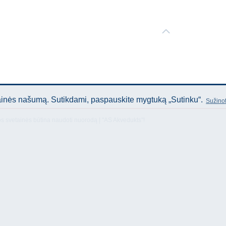
tainės našumą. Sutikdami, paspauskite mygtuką „Sutinku“.
Sužinot
os svetainės būtina naudoti nuorodą Į "AS Akvedukts"!