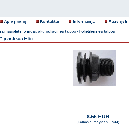
Apie įmonę
Kontaktai
Informacija
Atsisiųsti
rai, išsiplėtimo indai, akumuliacinės talpos
Polietileninės talpos
-
2" plastikas Elbi
8.56 EUR
(Kainos nurodytos su PVM)