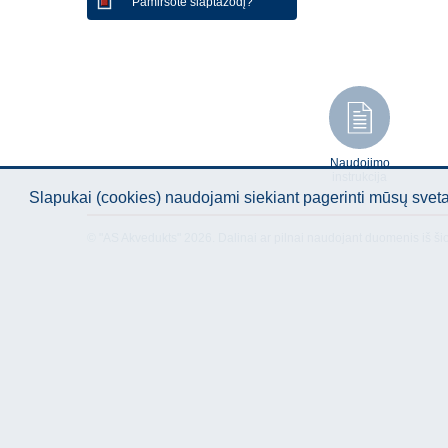
Pamiršote slaptažodį?
Naudojimo
instrukcija
Slapukai (cookies) naudojami siekiant pagerinti mūsų sve
© "AS Akvedukts" 2026. Dalinai ar pilnai naudojant duomenis iš ši