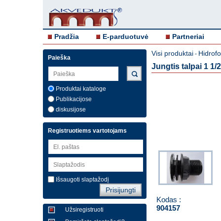
Pradžia
E-parduotuvė
Partneriai
Visi produktai
Hidrofo
-
Paieška
Jungtis talpai 1 1/
Produktai kataloge
Publikacijose
diskusijose
Registruotiems vartotojams
Išsaugoti slaptažodį
Kodas :
904157
Užsiregistruoti