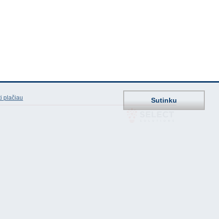
i plačiau
Sutinku