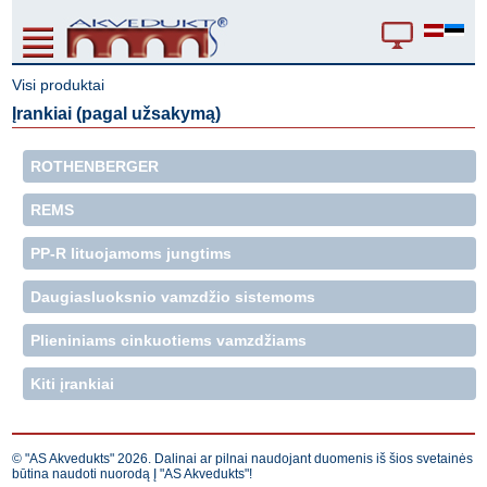
Visi produktai
Įrankiai (pagal užsakymą)
ROTHENBERGER
REMS
PP-R lituojamoms jungtims
Daugiasluoksnio vamzdžio sistemoms
Plieniniams cinkuotiems vamzdžiams
Kiti įrankiai
© "AS Akvedukts" 2026. Dalinai ar pilnai naudojant duomenis iš šios svetainės
būtina naudoti nuorodą Į "AS Akvedukts"!