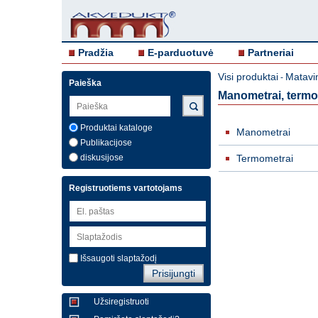
Pradžia
E-parduotuvė
Partneriai
Visi produktai
Matavi
-
Paieška
Manometrai, termo
Produktai kataloge
Manometrai
Publikacijose
diskusijose
Termometrai
Registruotiems vartotojams
Išsaugoti slaptažodį
Užsiregistruoti