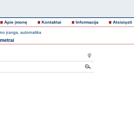
Apie įmonę
Kontaktai
Informacija
Atsisiųsti
mo įranga, automatika
metrai