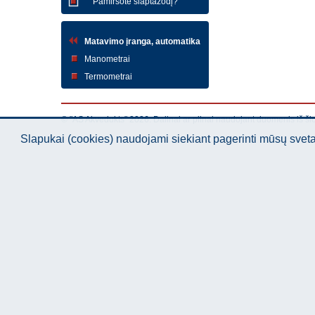
Pamiršote slaptažodį?
Matavimo įranga, automatika
Manometrai
Termometrai
© "AS Akvedukts" 2026. Dalinai ar pilnai naudojant duomenis iš ši
Slapukai (cookies) naudojami siekiant pagerinti mūsų sve