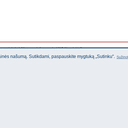
os svetainės būtina naudoti nuorodą Į "AS Akvedukts"!
tainės našumą. Sutikdami, paspauskite mygtuką „Sutinku“.
Sužinot