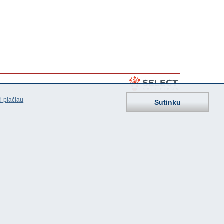
i plačiau
Sutinku